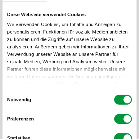
Reduzieren Sie Wartungskosten und erhöhen Sie
Diese Webseite verwendet Cookies
die Lebensdauer Ihrer Maschinen durch den Einsatz
Wir verwenden Cookies, um Inhalte und Anzeigen zu
hochwirksamer Schmier- und Schutzlösungen.
personalisieren, Funktionen für soziale Medien anbieten
zu können und die Zugriffe auf unsere Website zu
analysieren. Außerdem geben wir Informationen zu Ihrer
Verwendung unserer Website an unsere Partner für
soziale Medien, Werbung und Analysen weiter. Unsere
Partner führen diese Informationen möglicherweise mit
weiteren Daten zusammen, die Sie ihnen bereitgestellt
haben oder die sie im Rahmen Ihrer Nutzung der Dienste
Einfache Anwendung
gesammelt haben.
Einwilligungsauswahl
Notwendig
Die Metaflux-Produkte sind benutzerfreundlich und
leicht anwendbar, was die Integration in Ihre
bestehenden Prozesse vereinfacht.
Präferenzen
Statistiken