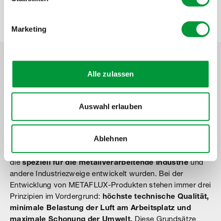
Marketing
Alle zulassen
Metaflux Sprays &
Spezialprodukte
Auswahl erlauben
METAFLUX – Hochwertige technische Sprays und
Industrie-Kleber für die Metallverarbeitung
Ablehnen
Das METAFLUX-Programm umfasst mehr als 30
technische Sprays, Industrie-Kleber und Spezialprodukte,
die
speziell für die metallverarbeitende Industrie
und
andere Industriezweige entwickelt wurden. Bei der
Entwicklung von METAFLUX-Produkten stehen immer drei
Prinzipien im Vordergrund:
höchste technische Qualität,
minimale Belastung der Luft am Arbeitsplatz und
maximale Schonung der Umwelt.
Diese Grundsätze