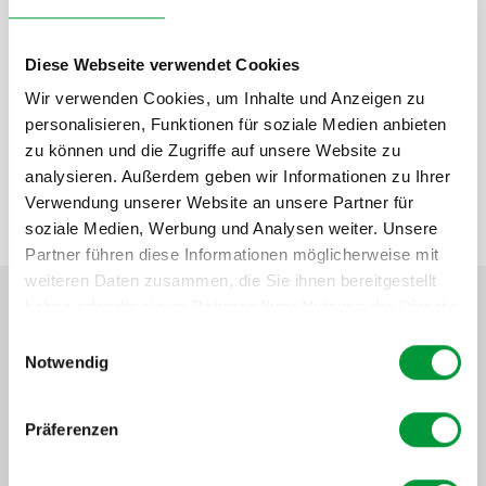
Zudem ermöglicht die manuelle Reinigung es, auf
spezifische Anforderungen und Gegebenheiten
Diese Webseite verwendet Cookies
flexibel zu reagieren. Mitarbeiter können die
Wir verwenden Cookies, um Inhalte und Anzeigen zu
Reinigung individuell anpassen und auf komplexe
Formen und Geometrien der Teile eingehen.
personalisieren, Funktionen für soziale Medien anbieten
zu können und die Zugriffe auf unsere Website zu
analysieren. Außerdem geben wir Informationen zu Ihrer
Verwendung unserer Website an unsere Partner für
soziale Medien, Werbung und Analysen weiter. Unsere
Partner führen diese Informationen möglicherweise mit
weiteren Daten zusammen, die Sie ihnen bereitgestellt
haben oder die sie im Rahmen Ihrer Nutzung der Dienste
gesammelt haben.
Einwilligungsauswahl
Manuelle Reinigung –
Notwendig
Teilewaschgeräte
Insgesamt hängt die Wahl zwischen manueller und
Präferenzen
automatischer Teilereinigung und der Auswahl der
Maschine von den individuellen Anforderungen, dem