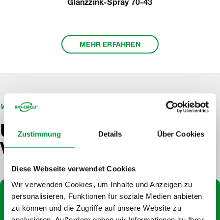
Glanzzink-Spray 70-43
MEHR ERFAHREN
Item
1
of
5
VALUES
Unsere Exklusiven
Zustimmung
Details
Über Cookies
Vorteile
Diese Webseite verwendet Cookies
Wir verwenden Cookies, um Inhalte und Anzeigen zu
personalisieren, Funktionen für soziale Medien anbieten
zu können und die Zugriffe auf unsere Website zu
analysieren. Außerdem geben wir Informationen zu Ihrer