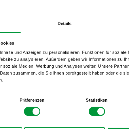
Details
éro d'article: G90053
Numéro d'article: G9
Q - Kit de conversion
PROLAQ Compac
Cookies
nstallations existantes
nhalte und Anzeigen zu personalisieren, Funktionen für soziale
Website zu analysieren. Außerdem geben wir Informationen zu I
EN SAVOIR PLUS
EN SAVOIR PLUS
r soziale Medien, Werbung und Analysen weiter. Unsere Partner
 Daten zusammen, die Sie ihnen bereitgestellt haben oder die s
n.
Präferenzen
Statistiken