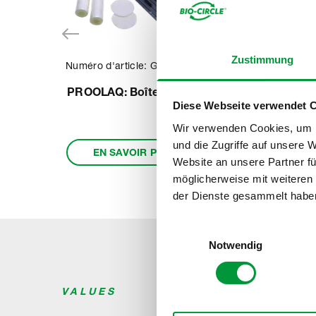
Zustimmung
Numéro d'article: G90010-01
Num
PROOLAQ: Boîte à outlis
PROLA
Diese Webseite verwendet 
pour i
Wir verwenden Cookies, um I
und die Zugriffe auf unsere 
EN SAVOIR PLUS
Website an unsere Partner fü
Item
möglicherweise mit weiteren
1
der Dienste gesammelt habe
of
6
Einwilligungsauswahl
Notwendig
VALUES