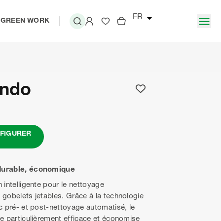
 GREEN WORK
BIO-CIRCLE HP & HP VIGO
NETTOYANTS (AUTOMATIQUE)
ndo
CLEAN BOX
HTW
FIGURER
RWR ET RWR-KST
durable, économique
intelligente pour le nettoyage
obelets jetables. Grâce à la technologie
PPT
 pré- et post-nettoyage automatisé, le
 particulièrement efficace et économise