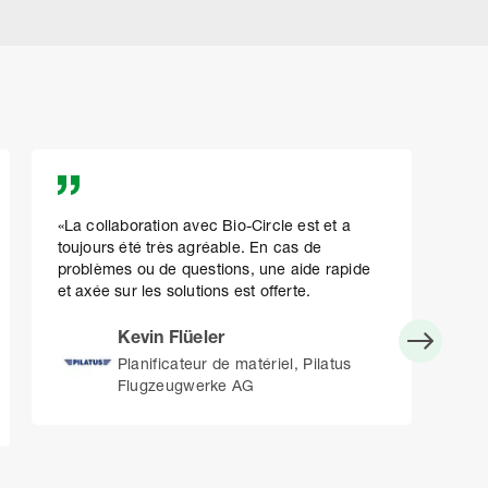
«La collaboration avec Bio-Circle est et a
Pou
toujours été très agréable. En cas de
l'ef
problèmes ou de questions, une aide rapide
et l
et axée sur les solutions est offerte.
poin
les 
Kevin Flüeler
Planificateur de matériel, Pilatus
Flugzeugwerke AG