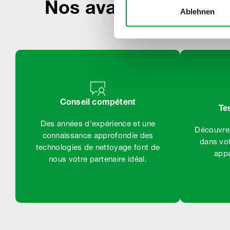
Nos avantages exclu
Ablehnen
Conseil compétent
Te
Des années d'expérience et une
Découvrez
connaissance approfondie des
dans vot
technologies de nettoyage font de
appa
nous votre partenaire idéal.