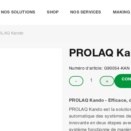
NOS SOLUTIONS
SHOP
NOS SERVICES
MAKING
OLAQ Kando
BIO-CIRCLE TABLES DE LAVAGE À PINCEAU
NETTOYANTS (MANUEL)
PROLAQ Ka
PROLAQ
Numéro d'article: G90054-KAN
AUTRASYS
CON
-
+
BIO-CIRCLE TURBO
PROLAQ Kando - Efficace, 
PROLAQ Kando est la solution 
automatique des systèmes de g
ULTRASONIC
innovante en deux étapes avec
système fonctionne de manière