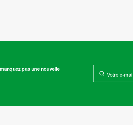
Item
1
of
11
e manquez pas une nouvelle