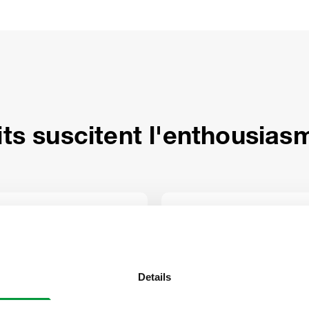
s suscitent l'enthousias
sans COV ou à teneur r
Sécurité et santé
COV
Details
z les bidons de solvants
Remplacez les nettoyants
systèmes de recyclage et