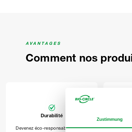
5
AVANTAGES
Comment nos produit
Durabilité
Zustimmung
Remplace
Devenez éco-responsable et faites
par nos 