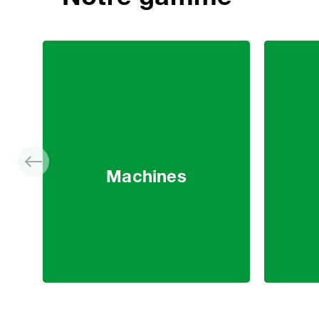
Machines
Item
1
of