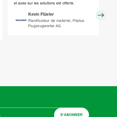
et axée sur les solutions est offerte.
poin
les 
Kevin Flüeler
Planificateur de matériel, Pilatus
Flugzeugwerke AG
S'ABONNER