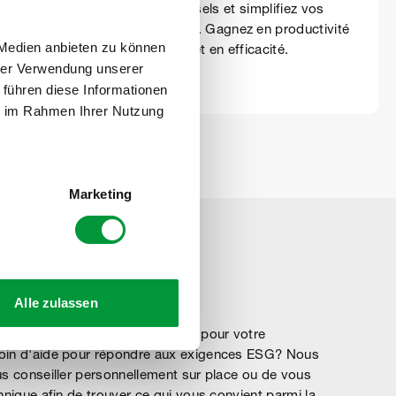
COV et à
universels et simplifiez vos
ontribuez à
processus. Gagnez en productivité
 Medien anbieten zu können
onnement.
et en efficacité.
hrer Verwendung unserer
 führen diese Informationen
ie im Rahmen Ihrer Nutzung
Marketing
Alle zulassen
 solutions de nettoyage durables pour votre
soin d'aide pour répondre aux exigences ESG? Nous
us conseiller personnellement sur place ou de vous