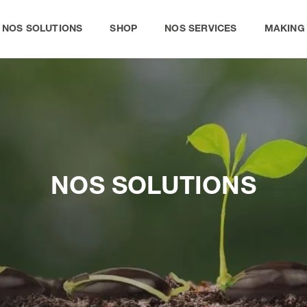
NOS SOLUTIONS
SHOP
NOS SERVICES
MAKING
BIO-CIRCLE TABLES DE LAVAGE À PINCEAU
NETTOYANTS (MANUEL)
PROLAQ
NOS SOLUTIONS
AUTRASYS
BIO-CIRCLE TURBO
ULTRASONIC