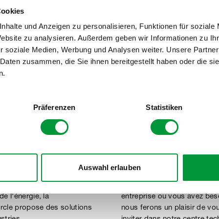
par nos produits sans 
Cookies
risez la santé de vos
teneur réduite en COV et c
collaborateurs.
nhalte und Anzeigen zu personalisieren, Funktionen für soziale
la protection de l'envir
Website zu analysieren. Außerdem geben wir Informationen zu I
r soziale Medien, Werbung und Analysen weiter. Unsere Partner
 Daten zusammen, die Sie ihnen bereitgestellt haben oder die s
n.
Präferenzen
Statistiken
cle
Auswahl erlauben
entaire, des transports, du
Vous êtes à la recherche de
e l'énergie, la
entreprise ou vous avez be
rcle propose des solutions
nous ferons un plaisir de vo