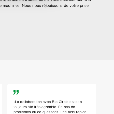
hnique afin de trouver ce qui vous convient parmi la
de machines. Nous nous réjouissons de votre prise
«La collaboration avec Bio-Circle est et a
Pou
toujours été très agréable. En cas de
l'ef
problèmes ou de questions, une aide rapide
et l