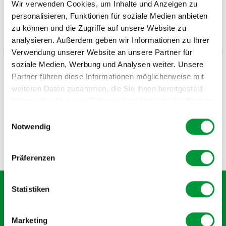
Wir verwenden Cookies, um Inhalte und Anzeigen zu
nous une étape majeure vers des méthodes de
personalisieren, Funktionen für soziale Medien anbieten
travail plus écologiques, plus respectueuses de
zu können und die Zugriffe auf unsere Website zu
l’environnement et plus durables.
analysieren. Außerdem geben wir Informationen zu Ihrer
Reto Brunner
Verwendung unserer Website an unsere Partner für
Matériel roulant, sécurité / qualité,
soziale Medien, Werbung und Analysen weiter. Unsere
Chemins de fer rhétiques (RhB)
Partner führen diese Informationen möglicherweise mit
weiteren Daten zusammen, die Sie ihnen bereitgestellt
haben oder die sie im Rahmen Ihrer Nutzung der Dienste
gesammelt haben.
Einwilligungsauswahl
Notwendig
Item
1
Präferenzen
of
11
Statistiken
Abonnez-vous à la newsletter gratuite et ne
manquez pas une nouvelle ou une action.
Marketing