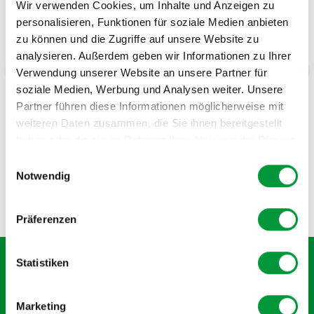
Wir verwenden Cookies, um Inhalte und Anzeigen zu
grosser Schritt hin zu einem grüneren,
personalisieren, Funktionen für soziale Medien anbieten
umweltfreundlicheren und nachhaltigeren
zu können und die Zugriffe auf unsere Website zu
Arbeiten.
analysieren. Außerdem geben wir Informationen zu Ihrer
Reto Brunner
Verwendung unserer Website an unsere Partner für
Rollmaterial, Sicherheit/Qualität,
soziale Medien, Werbung und Analysen weiter. Unsere
Rhätische Bahn AG
Partner führen diese Informationen möglicherweise mit
weiteren Daten zusammen, die Sie ihnen bereitgestellt
haben oder die sie im Rahmen Ihrer Nutzung der Dienste
gesammelt haben.
Einwilligungsauswahl
Notwendig
Item
1
Präferenzen
of
11
Statistiken
Abonnieren Sie den kostenlosen Newsletter und
verpassen Sie keine Neuigkeit oder Aktion.
Marketing