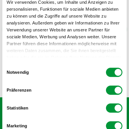
Wir verwenden Cookies, um Inhalte und Anzeigen zu
grosser Schritt hin zu einem grüneren,
personalisieren, Funktionen für soziale Medien anbieten
umweltfreundlicheren und nachhaltigeren
zu können und die Zugriffe auf unsere Website zu
Arbeiten.
analysieren. Außerdem geben wir Informationen zu Ihrer
Reto Brunner
Verwendung unserer Website an unsere Partner für
Rollmaterial, Sicherheit/Qualität,
soziale Medien, Werbung und Analysen weiter. Unsere
Rhätische Bahn AG
Partner führen diese Informationen möglicherweise mit
weiteren Daten zusammen, die Sie ihnen bereitgestellt
haben oder die sie im Rahmen Ihrer Nutzung der Dienste
gesammelt haben.
Einwilligungsauswahl
Notwendig
Item
1
Präferenzen
of
11
Statistiken
Abonnieren Sie den kostenlosen Newsletter und
verpassen Sie keine Neuigkeit oder Aktion.
Marketing